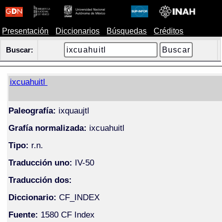
Presentación
Diccionarios
Búsquedas
Créditos
Buscar:
ixcuahuitl
Paleografía:
ixquaujtl
Grafía normalizada:
ixcuahuitl
Tipo:
r.n.
Traducción uno:
IV-50
Traducción dos:
Diccionario:
CF_INDEX
Fuente:
1580 CF Index