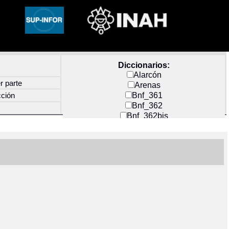
Diccionarios:
Alarcón
r parte
Arenas
Bnf_361
cción
Bnf_362
Bnf_362bis
Carochi
CF_INDEX
Clavijero
Cortés y Zedeño
Docs_México
Durán
Guerra
Mecayapan
Molina_1
Molina_2
Olmos_G