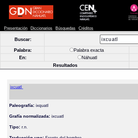
Presentación
Diccionarios
Búsquedas
Créditos
Buscar:
Palabra:
Palabra exacta
En:
Náhuatl
Resultados
ixcuatl
Paleografía:
ixquatl
Grafía normalizada:
ixcuatl
Tipo:
r.n.
Traducción uno:
Frente del hombre