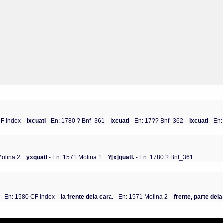
CF Index
ixcuatl
- En: 1780 ? Bnf_361
ixcuatl
- En: 17?? Bnf_362
ixcuatl
- En
Molina 2
yxquatl
- En: 1571 Molina 1
Y[x]quatl.
- En: 1780 ? Bnf_361
- En: 1580 CF Index
la frente dela cara.
- En: 1571 Molina 2
frente, parte del