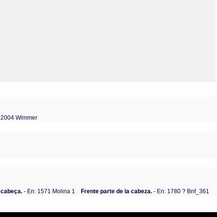
Olmos_V
Paredes
Rincón
Sahagún Escolio
Tezozomoc
Tzinacapan
Wimmer
: 2004 Wimmer
a cabeça.
- En: 1571 Molina 1
Frente parte de la cabeza.
- En: 1780 ? Bnf_361