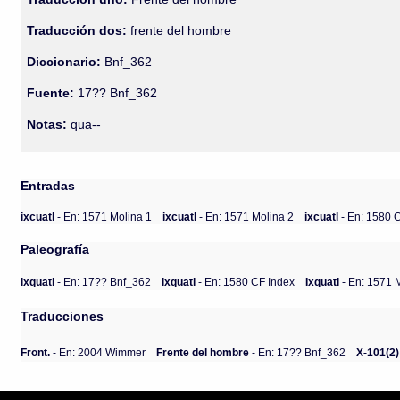
Traducción dos:
frente del hombre
Diccionario:
Bnf_362
Fuente:
17?? Bnf_362
Notas:
qua--
Entradas
ixcuatl
- En: 1571 Molina 1
ixcuatl
- En: 1571 Molina 2
ixcuatl
- En: 1580 
Paleografía
ixquatl
- En: 17?? Bnf_362
ixquatl
- En: 1580 CF Index
Ixquatl
- En: 1571 
Traducciones
Front.
- En: 2004 Wimmer
Frente del hombre
- En: 17?? Bnf_362
X-101(2)