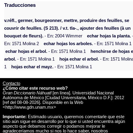
Traducciones
v.réfl., germer, bourgeonner, mettre, produire des feuilles, se
couvrir de feuilles. (S 213). / v.t. tla-., ajouter des feuilles (à un
bouquet de fleurs).
- En: 2004 Wimmer
echar hojas la planta.
En: 1571 Molina 2
echar hojas los arboles.
- En: 1571 Molina 1
echar hojas el arbol.
- En: 1571 Molina 1
henchirse de hojas e
arbol.
- En: 1571 Molina 1
hoja echar el arbol.
- En: 1571 Molin
1
hojas echar el mayz.
- En: 1571 Molina 1
Contacto
¿Cómo citar este recurso web?
Gran Diccionario Náhuatl
[en línea]. Universidad Nacional
Autónoma de México [Ciudad Universitaria, México D.F.]: 2012
[ref del 08-08-2026]. Disponible en la Web
<http://www.gdn.unam.mx>
Importante:
Estimado usuario, queremos comentarle que este
sitio aún sigue en desarrollo por lo que si usted encuentra algún
aspecto que debamos corregir o podamos mejorar le
agradeceríamos mucho si nos lo hace saber, nosotros