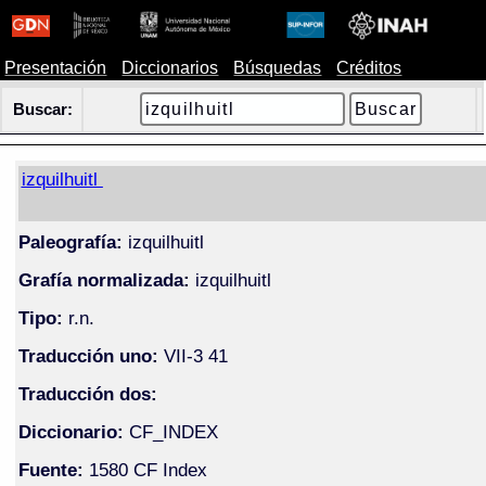
Presentación
Diccionarios
Búsquedas
Créditos
Buscar:
izquilhuitl
Paleografía:
izquilhuitl
Grafía normalizada:
izquilhuitl
Tipo:
r.n.
Traducción uno:
VII-3 41
Traducción dos:
Diccionario:
CF_INDEX
Fuente:
1580 CF Index