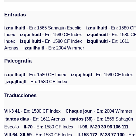
Entradas
izquilhuitl
- En: 1565 Sahagún Escolio
izquilhuitl
- En: 1580 C
Index
izquilhuitl
- En: 1580 CF Index
izquilhuitl
- En: 1580 C
Index
izquilhuitl
- En: 1580 CF Index
izquilhuitl
- En: 1611
Arenas
izquilhuitl
- En: 2004 Wimmer
Paleografía
izquilhujtl
- En: 1580 CF Index
izqujlhujtl
- En: 1580 CF Index
jzqujlhujtl
- En: 1580 CF Index
Traducciones
VII-3 41
- En: 1580 CF Index
Chaque jour.
- En: 2004 Wimmer
tantos días
- En: 1611 Arenas
tantos (38)
- En: 1565 Sahagún
Escolio
II-70
- En: 1580 CF Index
II-98, IV-29 30 96 106 111,
VIII-64, XII-59
- En: 1580 CF Index
II-158 172, IV-38 77 100
- En: