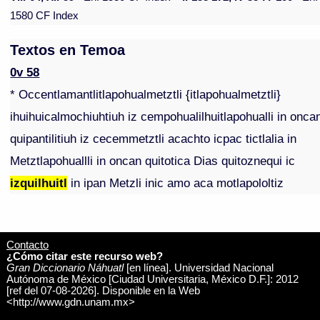
1580 CF Index
Textos en Temoa
0v 58
* Occentlamantlitlapohualmetztli {itlapohualmetztli}
ihuihuicalmochiuhtiuh iz cempohualilhuitlapohualli in onca
quipantilitiuh iz cecemmetztli acachto icpac tictlalia in
Metztlapohuallli in oncan quitotica Dias quitoznequi ic
izquilhuitl
in ipan Metzli inic amo aca motlapololtiz
Contacto
¿Cómo citar este recurso web?
Gran Diccionario Náhuatl
[en línea]. Universidad Nacional
Autónoma de México [Ciudad Universitaria, México D.F.]: 2012
[ref del 07-08-2026]. Disponible en la Web
<http://www.gdn.unam.mx>