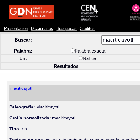
Presentación
Diccionarios
Búsquedas
Créditos
Buscar:
Palabra:
Palabra exacta
En:
Náhuatl
Resultados
maciticayotl
Paleografía:
Maciticayotl
Grafía normalizada:
maciticayotl
Tipo:
r.n.
Traducción uno:
sazon o integridad de cosa razonada, o entera.