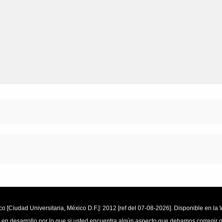
o [Ciudad Universitaria, México D.F.]: 2012 [ref del 07-08-2026]. Disponible en 
 en desarrollo por lo que si usted encuentra algún aspecto que debamos corregir