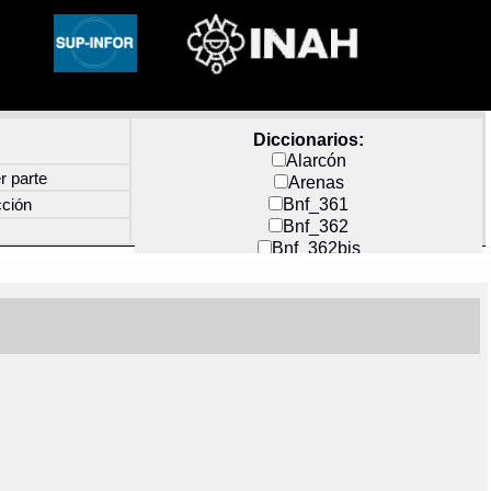
Diccionarios:
Alarcón
r parte
Arenas
Bnf_361
cción
Bnf_362
Bnf_362bis
Carochi
CF_INDEX
Clavijero
Cortés y Zedeño
Docs_México
Durán
Guerra
Mecayapan
Molina_1
Molina_2
Olmos_G