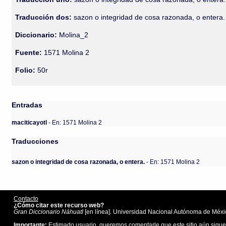
Traducción dos:
sazon o integridad de cosa razonada, o entera.
Diccionario:
Molina_2
Fuente:
1571 Molina 2
Folio:
50r
Entradas
maciticayotl
- En: 1571 Molina 2
Traducciones
sazon o integridad de cosa razonada, o entera.
- En: 1571 Molina 2
Contacto
¿Cómo citar este recurso web?
Gran Diccionario Náhuatl
[en línea]. Universidad Nacional Autónoma de Méxic
Importante:
Estimado usuario, queremos comentarle que este sitio aún sigue