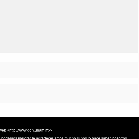
Olmos_V
Paredes
Rincón
Sahagún Escolio
Tezozomoc
Tzinacapan
Wimmer
la Web <http://www.gdn.unam.mx>
 o podamos mejorar le agradeceríamos mucho si nos lo hace saber, nosotros