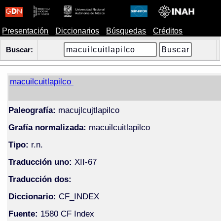
Presentación
Diccionarios
Búsquedas
Créditos
Buscar:
macuilcuitlapilco
Paleografía:
macujlcujtlapilco
Grafía normalizada:
macuilcuitlapilco
Tipo:
r.n.
Traducción uno:
XII-67
Traducción dos:
Diccionario:
CF_INDEX
Fuente:
1580 CF Index