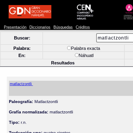
Presentación
Diccionarios
Búsquedas
Créditos
Buscar:
Palabra:
Palabra exacta
En:
Náhuatl
Resultados
matlactzontli
Paleografía:
Matlactzontli
Grafía normalizada:
matlactzontli
Tipo:
r.n.
Traducción uno:
quatro cientos.