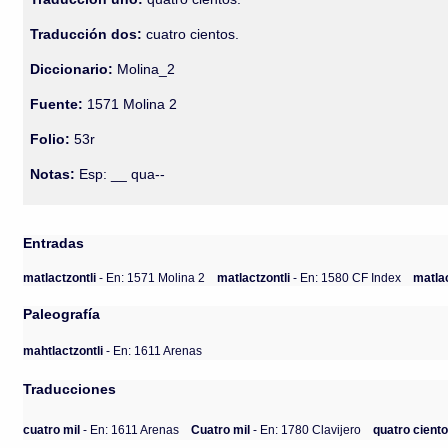
Traducción dos:
cuatro cientos.
Diccionario:
Molina_2
Fuente:
1571 Molina 2
Folio:
53r
Notas:
Esp: __ qua--
Entradas
matlactzontli
- En: 1571 Molina 2
matlactzontli
- En: 1580 CF Index
matla
Paleografía
mahtlactzontli
- En: 1611 Arenas
Traducciones
cuatro mil
- En: 1611 Arenas
Cuatro mil
- En: 1780 Clavijero
quatro ciento