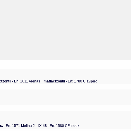
ctzontli
- En: 1611 Arenas
matlactzontli
- En: 1780 Clavijero
s.
- En: 1571 Molina 2
IX-48
- En: 1580 CF Index