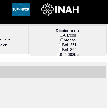
Diccionarios:
Alarcón
r parte
Arenas
Bnf_361
cción
Bnf_362
Bnf_362bis
Carochi
CF_INDEX
Clavijero
Cortés y Zedeño
Docs_México
Durán
Guerra
Mecayapan
Molina_1
Molina_2
Olmos_G