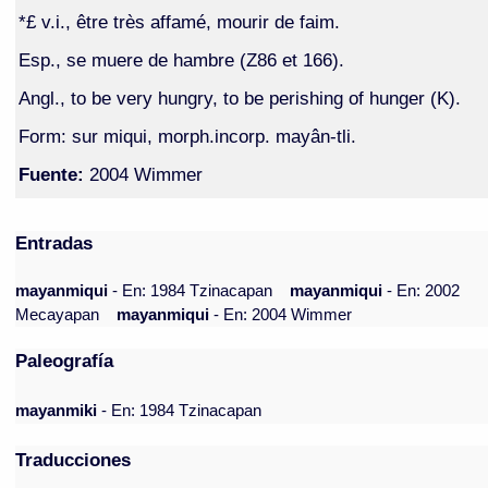
*£ v.i., être très affamé, mourir de faim.
Esp., se muere de hambre (Z86 et 166).
Angl., to be very hungry, to be perishing of hunger (K).
Form: sur miqui, morph.incorp. mayân-tli.
Fuente:
2004 Wimmer
Entradas
mayanmiqui
- En: 1984 Tzinacapan
mayanmiqui
- En: 2002
Mecayapan
mayanmiqui
- En: 2004 Wimmer
Paleografía
mayanmiki
- En: 1984 Tzinacapan
Traducciones