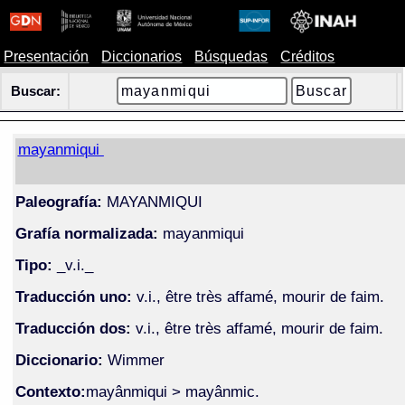
Presentación
Diccionarios
Búsquedas
Créditos
Buscar:
mayanmiqui
Paleografía:
MAYANMIQUI
Grafía normalizada:
mayanmiqui
Tipo:
_v.i._
Traducción uno:
v.i., être très affamé, mourir de faim.
Traducción dos:
v.i., être très affamé, mourir de faim.
Diccionario:
Wimmer
Contexto:
mayânmiqui > mayânmic.