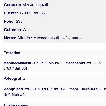
Contexto:
Mecaecauaztli.
Fuente:
1780 ? Bnf_361
Folio:
239
Columna:
A
Notas:
Alfredo : Mecaecauaztli. [-- ]-- aua--
Entradas
mecahecahuaztli
- En: 1571 Molina 1
mecahecahuaztli
- En:
1780 ? Bnf_361
Paleografía
Meca[h]ecauaztli.
- En: 1780 ? Bnf_361
meca__hecauaztli
- En
1571 Molina 1
Traducciones