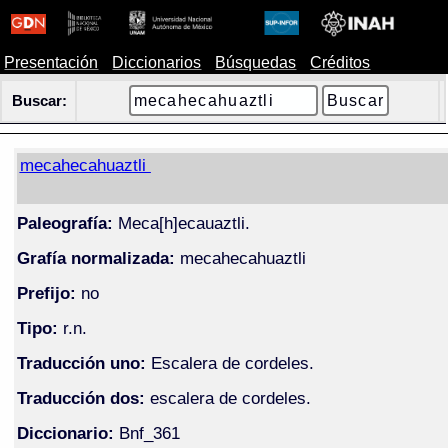
Presentación
Diccionarios
Búsquedas
Créditos
Buscar:
mecahecahuaztli
Paleografía:
Meca[h]ecauaztli.
Grafía normalizada:
mecahecahuaztli
Prefijo:
no
Tipo:
r.n.
Traducción uno:
Escalera de cordeles.
Traducción dos:
escalera de cordeles.
Diccionario:
Bnf_361