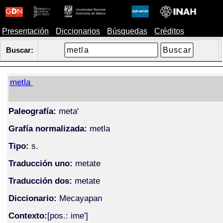
Presentación
Diccionarios
Búsquedas
Créditos
Buscar:
metla
Paleografía:
meta'
Grafía normalizada:
metla
Tipo:
s.
Traducción uno:
metate
Traducción dos:
metate
Diccionario:
Mecayapan
Contexto:
[pos.: ime']