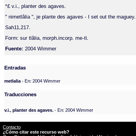
*£ v.i., planter des agaves.
" nimetlâlia ", je plante des agaves - I set out the maguey.
Sah11,217.
Form: sur tlâlia, morph.incorp. me-tl.
Fuente:
2004 Wimmer
Entradas
metlalia
- En: 2004 Wimmer
Traducciones
v.i., planter des agaves.
- En: 2004 Wimmer
Contacto
¿Cómo citar este recurso web?