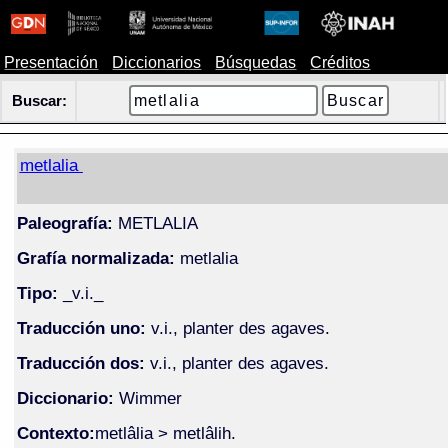
Presentación
Diccionarios
Búsquedas
Créditos
Buscar:
metlalia
Paleografía:
METLALIA
Grafía normalizada:
metlalia
Tipo:
_v.i._
Traducción uno:
v.i., planter des agaves.
Traducción dos:
v.i., planter des agaves.
Diccionario:
Wimmer
Contexto:
metlâlia > metlâlih.