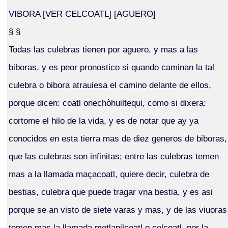
VIBORA [VER CELCOATL] [AGUERO]
§ §
Todas las culebras tienen por aguero, y mas a las
biboras, y es peor pronostico si quando caminan la tal
culebra o bibora atrauiesa el camino delante de ellos,
porque dicen: coatl onechòhuiltequi, como si dixera:
cortome el hilo de la vida, y es de notar que ay ya
conocidos en esta tierra mas de diez generos de biboras,
que las culebras son infinitas; entre las culebras temen
mas a la llamada maçacoatl, quiere decir, culebra de
bestias, culebra que puede tragar vna bestia, y es asi
porque se an visto de siete varas y mas, y de las viuoras
temen mas la llamada metlapilcoatl o çelcoatl, por la