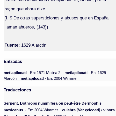
raçon que ahora dixe.
(I, 9 De otras supersticiones y abusos que en España
llaman ahueros, (143))
Fuente:
1629 Alarcón
Entradas
metlapilcoatl
- En: 1571 Molina 2
metlapilcoatl
- En: 1629
Alarcón
metlapilcoatl
- En: 2004 Wimmer
Traducciones
Serpent, Bothrops nummifera ou peut-être Dermophis
mexicanus.
- En: 2004 Wimmer
culebra [Ver çelcoatl] / vibora