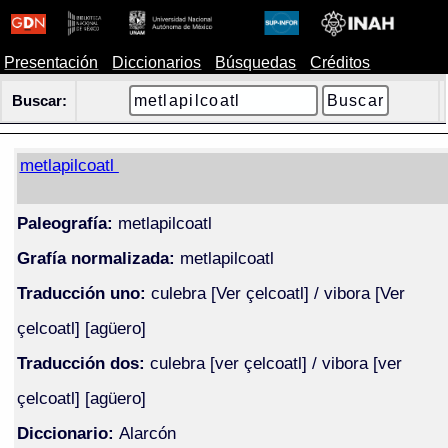
Presentación
Diccionarios
Búsquedas
Créditos
Buscar:
metlapilcoatl
Paleografía:
metlapilcoatl
Grafía normalizada:
metlapilcoatl
Traducción uno:
culebra [Ver çelcoatl] / vibora [Ver
çelcoatl] [agüero]
Traducción dos:
culebra [ver çelcoatl] / vibora [ver
çelcoatl] [agüero]
Diccionario:
Alarcón