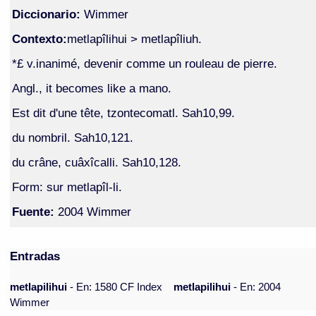
Diccionario:
Wimmer
Contexto:
metlapîlihui > metlapîliuh.
*£ v.inanimé, devenir comme un rouleau de pierre.
Angl., it becomes like a mano.
Est dit d'une tête, tzontecomatl. Sah10,99.
du nombril. Sah10,121.
du crâne, cuâxîcalli. Sah10,128.
Form: sur metlapîl-li.
Fuente:
2004 Wimmer
Entradas
metlapilihui
- En: 1580 CF Index
metlapilihui
- En: 2004
Wimmer