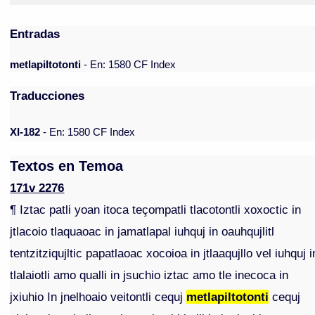
Entradas
metlapiltotonti
- En: 1580 CF Index
Traducciones
XI-182
- En: 1580 CF Index
Textos en Temoa
171v 2276
¶ Iztac patli yoan itoca teçompatli tlacotontli xoxoctic in
jtlacoio tlaquaoac in jamatlapal iuhquj in oauhqujlitl
tentzitziqujltic papatlaoac xocoioa in jtlaaqujllo vel iuhquj i
tlalaiotli amo qualli in jsuchio iztac amo tle inecoca in
jxiuhio In jnelhoaio veitontli cequj
metlapiltotonti
cequj