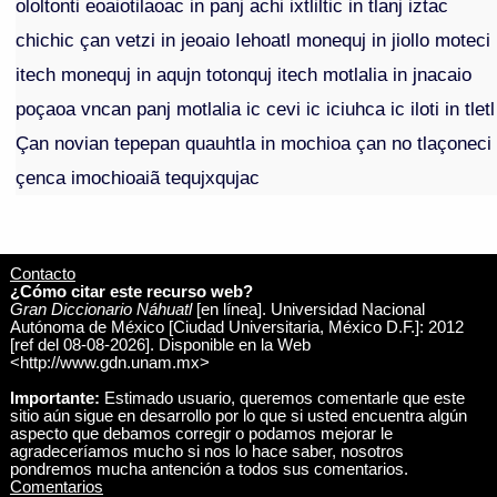
ololtonti eoaiotilaoac in panj achi ixtliltic in tlanj iztac
chichic çan vetzi in jeoaio Iehoatl monequj in jiollo moteci
itech monequj in aqujn totonquj itech motlalia in jnacaio
poçaoa vncan panj motlalia ic cevi ic iciuhca ic iloti in tletl
Çan novian tepepan quauhtla in mochioa çan no tlaçoneci
çenca imochioaiã tequjxqujac
Contacto
¿Cómo citar este recurso web?
Gran Diccionario Náhuatl
[en línea]. Universidad Nacional
Autónoma de México [Ciudad Universitaria, México D.F.]: 2012
[ref del 08-08-2026]. Disponible en la Web
<http://www.gdn.unam.mx>
Importante:
Estimado usuario, queremos comentarle que este
sitio aún sigue en desarrollo por lo que si usted encuentra algún
aspecto que debamos corregir o podamos mejorar le
agradeceríamos mucho si nos lo hace saber, nosotros
pondremos mucha antención a todos sus comentarios.
Comentarios