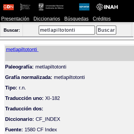
Presentación
Diccionarios
Búsquedas
Créditos
Buscar:
metlapiltotonti
Paleografía:
metlapiltotonti
Grafía normalizada:
metlapiltotonti
Tipo:
r.n.
Traducción uno:
XI-182
Traducción dos:
Diccionario:
CF_INDEX
Fuente:
1580 CF Index