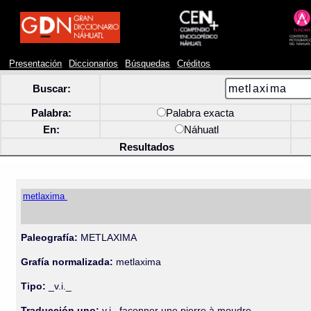
Presentación
Diccionarios
Búsquedas
Créditos
Buscar:
Palabra:
Palabra exacta
En:
Náhuatl
Resultados
metlaxima
Paleografía:
METLAXIMA
Grafía normalizada:
metlaxima
Tipo:
_v.i._
Traducción uno:
v.i., façonner une pierre à moudre.