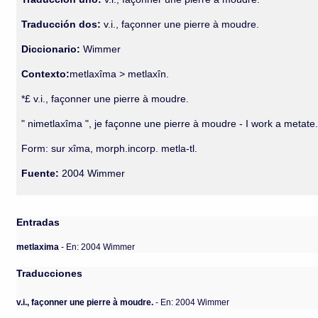
Traducción dos:
v.i., façonner une pierre à moudre.
Diccionario:
Wimmer
Contexto:
metlaxîma > metlaxîn.
*£ v.i., façonner une pierre à moudre.
" nimetlaxîma ", je façonne une pierre à moudre - I work a metate
Form: sur xîma, morph.incorp. metla-tl.
Fuente:
2004 Wimmer
Entradas
metlaxima
- En: 2004 Wimmer
Traducciones
v.i., façonner une pierre à moudre.
- En: 2004 Wimmer