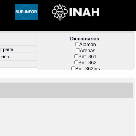
Diccionarios:
Alarcón
r parte
Arenas
Bnf_361
cción
Bnf_362
Bnf_362bis
Carochi
CF_INDEX
Clavijero
Cortés y Zedeño
Docs_México
Durán
Guerra
Mecayapan
Molina_1
Molina_2
Olmos_G