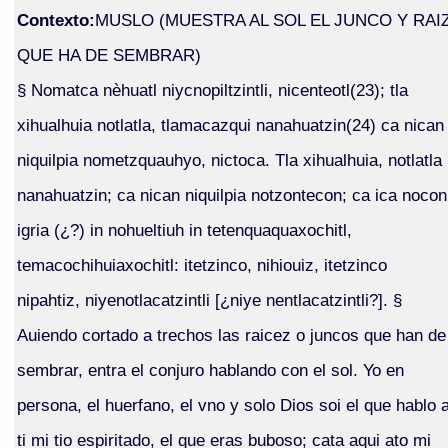
Contexto:
MUSLO (MUESTRA AL SOL EL JUNCO Y RAI
QUE HA DE SEMBRAR)
§ Nomatca nèhuatl niycnopiltzintli, nicenteotl(23); tla
xihualhuia notlatla, tlamacazqui nanahuatzin(24) ca nican
niquilpia nometzquauhyo, nictoca. Tla xihualhuia, notlatla
nanahuatzin; ca nican niquilpia notzontecon; ca ica nocon
igria (¿?) in nohueltiuh in tetenquaquaxochitl,
temacochihuiaxochitl: itetzinco, nihiouiz, itetzinco
nipahtiz, niyenotlacatzintli [¿niye nentlacatzintli?]. §
Auiendo cortado a trechos las raicez o juncos que han de
sembrar, entra el conjuro hablando con el sol. Yo en
persona, el huerfano, el vno y solo Dios soi el que hablo 
ti mi tio espiritado, el que eras buboso; cata aqui ato mi