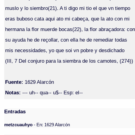
muslo y lo siembro(21). A ti digo mi tio el que vn tiempo
eras buboso cata aqui ato mi cabeça, que la ato con mi
hermana la flor muerde bocas(22), la flor abraçadora: con
su ayuda he de reçollar, con ella he de remediar todas
mis necessidades, yo que soi vn pobre y desdichado
(III, 7 Del conjuro para la siembra de los camotes, (274))
Fuente:
1629 Alarcón
Notas:
--- uh-- qua-- u$-- Esp: el--
Entradas
metzcuauhyo
- En: 1629 Alarcón