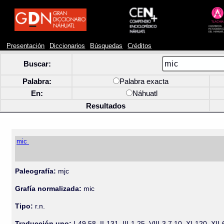
Presentación
Diccionarios
Búsquedas
Créditos
Buscar:
Palabra:
Palabra exacta
En:
Náhuatl
Resultados
mic
Paleografía:
mjc
Grafía normalizada:
mic
Tipo:
r.n.
Traducción uno:
I-49 58, II-131, III-1 25, VIII-3 7 10, XI-120, 