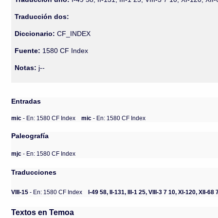
Traducción dos:
Diccionario:
CF_INDEX
Fuente:
1580 CF Index
Notas:
j--
Entradas
mic
- En: 1580 CF Index
mic
- En: 1580 CF Index
Paleografía
mjc
- En: 1580 CF Index
Traducciones
VIII-15
- En: 1580 CF Index
I-49 58, II-131, III-1 25, VIII-3 7 10, XI-120, XII
Textos en Temoa