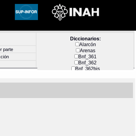
Diccionarios:
Alarcón
r parte
Arenas
Bnf_361
cción
Bnf_362
Bnf_362bis
Carochi
CF_INDEX
Clavijero
Cortés y Zedeño
Docs_México
Durán
Guerra
Mecayapan
Molina_1
Molina_2
Olmos_G