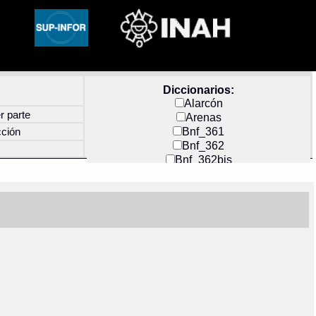
Diccionarios:
Alarcón
r parte
Arenas
Bnf_361
cción
Bnf_362
Bnf_362bis
Carochi
CF_INDEX
Clavijero
Cortés y Zedeño
Docs_México
Durán
Guerra
Mecayapan
Molina_1
Molina_2
Olmos_G