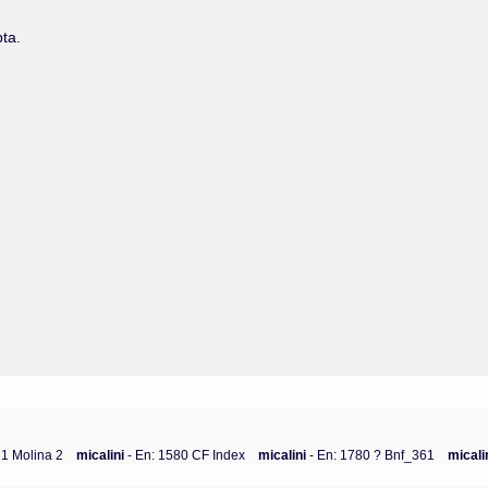
pta.
71 Molina 2
micalini
- En: 1580 CF Index
micalini
- En: 1780 ? Bnf_361
micali