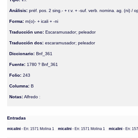
Análisis:
préf. pos. 2 sing.- + r.v. + -suf. verb. nomina. ag. (ni) / o
Forma:
m(o)- + icali + -ni
Traducción uno:
Escaramusador; peleador
Traducción dos:
escaramusador; peleador
Diccionario:
Bnf_361
Fuente:
1780 ? Bnf_361
Folio:
243
Columna:
B
Notas:
Alfredo :
Entradas
micalini
- En: 1571 Molina 1
micalini
- En: 1571 Molina 1
micalini
- En: 15