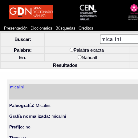
Presentación
Diccionarios
Búsquedas
Créditos
Buscar:
Palabra:
Palabra exacta
En:
Náhuatl
Resultados
micalini
Paleografía:
Micalini.
Grafía normalizada:
micalini
Prefijo:
no
Tipo:
v.r.