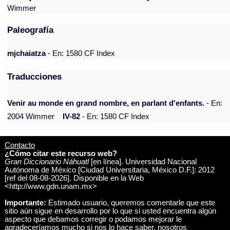
Wimmer
Paleografía
mjchaiatza
- En: 1580 CF Index
Traducciones
Venir au monde en grand nombre, en parlant d'enfants.
- En:
2004 Wimmer
IV-82
- En: 1580 CF Index
Contacto
¿Cómo citar este recurso web?
Gran Diccionario Náhuatl
[en línea]. Universidad Nacional
Autónoma de México [Ciudad Universitaria, México D.F.]: 2012
[ref del 08-08-2026]. Disponible en la Web
<http://www.gdn.unam.mx>
Importante:
Estimado usuario, queremos comentarle que este
sitio aún sigue en desarrollo por lo que si usted encuentra algún
aspecto que debamos corregir o podamos mejorar le
agradeceríamos mucho si nos lo hace saber, nosotros