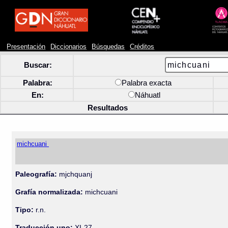
Presentación
Diccionarios
Búsquedas
Créditos
Buscar:
Palabra:
Palabra exacta
En:
Náhuatl
Resultados
michcuani
Paleografía:
mjchquanj
Grafía normalizada:
michcuani
Tipo:
r.n.
Traducción uno:
XI-27