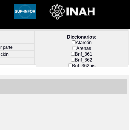
Diccionarios:
Alarcón
r parte
Arenas
Bnf_361
cción
Bnf_362
Bnf_362bis
Carochi
CF_INDEX
Clavijero
Cortés y Zedeño
Docs_México
Durán
Guerra
Mecayapan
Molina_1
Molina_2
Olmos_G