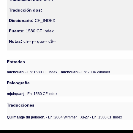
Traducción dos:
Diccionario:
CF_INDEX
Fuente:
1580 CF Index
Notas:
ch-- j-- qua-- c$--
Entradas
michcuani
- En: 1580 CF Index
michcuani
- En: 2004 Wimmer
Paleografía
mjchquanj
- En: 1580 CF Index
Traducciones
Qui mange du poisson.
- En: 2004 Wimmer
XI-27
- En: 1580 CF Index