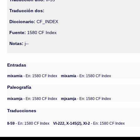
Traducción dos:
Diccionario:
CF_INDEX
Fuente:
1580 CF Index
Notas:
j--
Entradas
mixamia
- En: 1580 CF Index
mixamia
- En: 1580 CF Index
Paleografía
mixamja
- En: 1580 CF Index
mjxamja
- En: 1580 CF Index
Traducciones
II-59
- En: 1580 CF Index
VI-222, X-145(2), XI-2
- En: 1580 CF Index