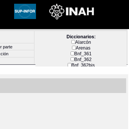
Diccionarios:
Alarcón
r parte
Arenas
Bnf_361
cción
Bnf_362
Bnf_362bis
Carochi
CF_INDEX
Clavijero
Cortés y Zedeño
Docs_México
Durán
Guerra
Mecayapan
Molina_1
Molina_2
Olmos_G