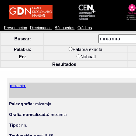
Presentación
Diccionarios
Búsquedas
Créditos
Buscar:
Palabra:
Palabra exacta
En:
Náhuatl
Resultados
mixamia
Paleografía:
mixamja
Grafía normalizada:
mixamia
Tipo:
r.n.
Traducción uno:
II-59