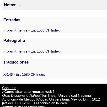
Notas:
j--
Entradas
mixamitinemiz
- En: 1580 CF Index
Paleografía
mjxamjtinemjz
- En: 1580 CF Index
Traducciones
X-143
- En: 1580 CF Index
Contacto
¿Cómo citar este recurso web?
Gran Diccionario Náhuatl
[en línea]. Universidad Nacional
Autónoma de México [Ciudad Universitaria, México D.F.]: 2012
[ref del 09-08-2026]. Disponible en la Web
<http://www.gdn.unam.mx>