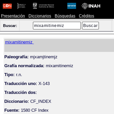
Presentación
Diccionarios
Búsquedas
Créditos
Buscar:
mixamitinemiz
Paleografía:
mjxamjtinemjz
Grafía normalizada:
mixamitinemiz
Tipo:
r.n.
Traducción uno:
X-143
Traducción dos:
Diccionario:
CF_INDEX
Fuente:
1580 CF Index