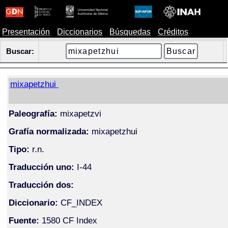
Presentación
Diccionarios
Búsquedas
Créditos
Buscar:
mixapetzhui
Paleografía:
mixapetzvi
Grafía normalizada:
mixapetzhui
Tipo:
r.n.
Traducción uno:
I-44
Traducción dos:
Diccionario:
CF_INDEX
Fuente:
1580 CF Index