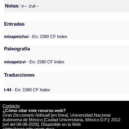
Notas:
v-- zui--
Entradas
mixapetzhui
- En: 1580 CF Index
Paleografía
mixapetzvi
- En: 1580 CF Index
Traducciones
I-44
- En: 1580 CF Index
Contacto
¿Cómo citar este recurso web?
Gran Diccionario Náhuatl
[en línea]. Universidad Nacional
Autónoma de México [Ciudad Universitaria, México D.F.]: 2012
[ref del 08-08-2026]. Disponible en la Web
<http://www.gdn.unam.mx>