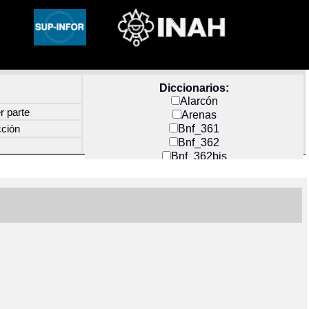
Diccionarios:
Alarcón
r parte
Arenas
Bnf_361
cción
Bnf_362
Bnf_362bis
Carochi
CF_INDEX
Clavijero
Cortés y Zedeño
Docs_México
Durán
Guerra
Mecayapan
Molina_1
Molina_2
Olmos_G