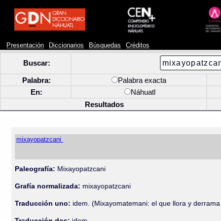
Presentación
Diccionarios
Búsquedas
Créditos
Buscar:
Palabra:
Palabra exacta
En:
Náhuatl
Resultados
mixayopatzcani
Paleografía:
Mixayopatzcani
Grafía normalizada:
mixayopatzcani
Traducción uno:
idem. (Mixayomatemani: el que llora y derrama
Traducción dos:
idem.