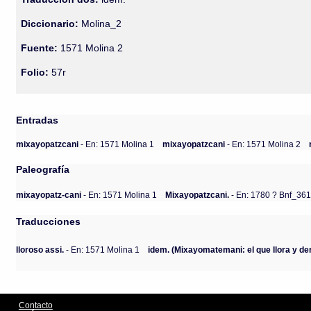
Diccionario:
Molina_2
Fuente:
1571 Molina 2
Folio:
57r
Entradas
mixayopatzcani
- En: 1571 Molina 1
mixayopatzcani
- En: 1571 Molina 2
Paleografía
mixayopatz-cani
- En: 1571 Molina 1
Mixayopatzcani.
- En: 1780 ? Bnf_36
Traducciones
lloroso assi.
- En: 1571 Molina 1
idem. (Mixayomatemani: el que llora y d
Contacto