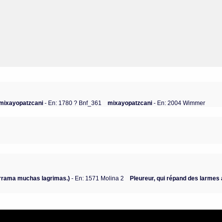
mixayopatzcani
- En: 1780 ? Bnf_361
mixayopatzcani
- En: 2004 Wimmer
1
errama muchas lagrimas.)
- En: 1571 Molina 2
Pleureur, qui répand des larme