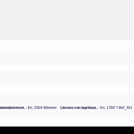
Olmos_V
Paredes
Rincón
Sahagún Escolio
Tezozomoc
Tzinacapan
Wimmer
s abondamment.
- En: 2004 Wimmer
Lloroso con lagrimas.
- En: 1780 ? Bnf_361