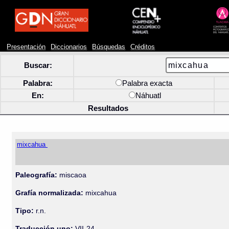
Presentación
Diccionarios
Búsquedas
Créditos
Buscar:
Palabra:
Palabra exacta
En:
Náhuatl
Resultados
mixcahua
Paleografía:
miscaoa
Grafía normalizada:
mixcahua
Tipo:
r.n.
Traducción uno:
VII-24