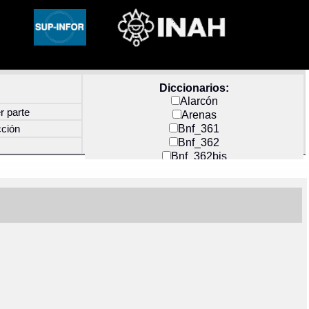
Diccionarios:
Alarcón
r parte
Arenas
Bnf_361
cción
Bnf_362
Bnf_362bis
Carochi
CF_INDEX
Clavijero
Cortés y Zedeño
Docs_México
Durán
Guerra
Mecayapan
Molina_1
Molina_2
Olmos_G