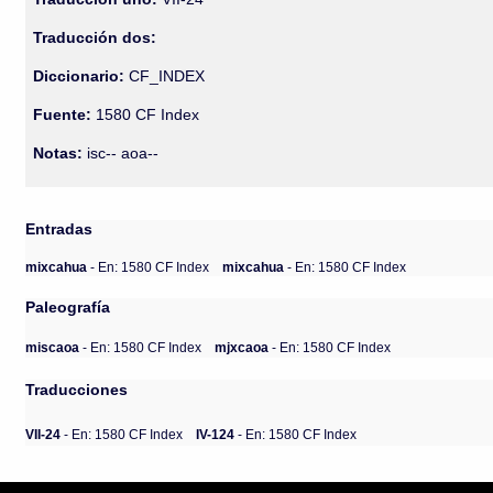
Traducción dos:
Diccionario:
CF_INDEX
Fuente:
1580 CF Index
Notas:
isc-- aoa--
Entradas
mixcahua
- En: 1580 CF Index
mixcahua
- En: 1580 CF Index
Paleografía
miscaoa
- En: 1580 CF Index
mjxcaoa
- En: 1580 CF Index
Traducciones
VII-24
- En: 1580 CF Index
IV-124
- En: 1580 CF Index