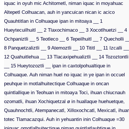
iquac in oyuh mic Achitometl, niman iquac in moyahuac
Altepetl Colhuacan, auh in yancuican nican ic acico
Quauhtitlan in Colhuaque ipan in mitoaya __ 1
Hueytecuilhuitl __ 2 Tlaxochimaco __ 3 Xocotlhuetzi __ 4
Ochpaniztli __ 5 Teotleco __ 6 Tepeilhuitl __ 7 Quecholli _
8 Panquetzaliztli __ 9 Atemoztli __ 10 Tititl __ 11 Izcalli __
12 Quahuitlehua __ 13 Tlacaxipehualiztli __ 14 Tozoztontli
__ 15 Hueytozoztli __ ipan in caxtolpohualtique in
Colhuaque. Auh niman huel no iquac in ye ipan in occuel
peuhque in motlalhuitectique Colhuaque in oncan
quintlallique in Teohuan in mitoaya Toci, ihuan chiucnauh
ozomatli, ihuan Xochiquetzal ø in huallaque huehuetque,
Quauhnochtli, Atempanecatl, Xilloxochcatl, Mexicatl, ihua
totec Tlamacazqui. Auh in yehuantin inin Colhuaque =30
iniquac omotlalhuitectique niman quintlatlauhtique in