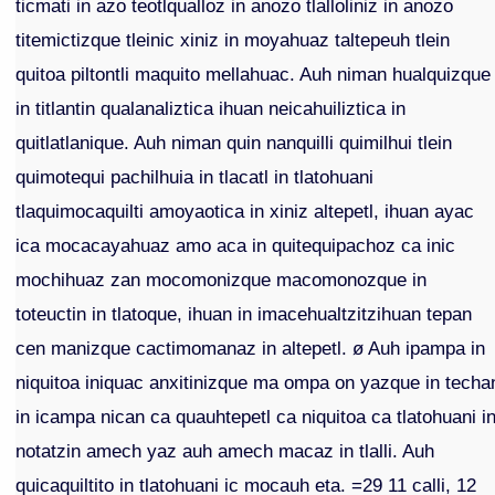
ticmati in azo teotlqualloz in anozo tlalloliniz in anozo
titemictizque tleinic xiniz in moyahuaz taltepeuh tlein
quitoa piltontli maquito mellahuac. Auh niman hualquizque
in titlantin qualanaliztica ihuan neicahuiliztica in
quitlatlanique. Auh niman quin nanquilli quimilhui tlein
quimotequi pachilhuia in tlacatl in tlatohuani
tlaquimocaquilti amoyaotica in xiniz altepetl, ihuan ayac
ica mocacayahuaz amo aca in quitequipachoz ca inic
mochihuaz zan mocomonizque macomonozque in
toteuctin in tlatoque, ihuan in imacehualtzitzihuan tepan
cen manizque cactimomanaz in altepetl. ø Auh ipampa in
niquitoa iniquac anxitinizque ma ompa on yazque in techa
in icampa nican ca quauhtepetl ca niquitoa ca tlatohuani i
notatzin amech yaz auh amech macaz in tlalli. Auh
quicaquiltito in tlatohuani ic mocauh eta. =29 11 calli, 12