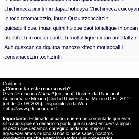
chichimeca pipiltin in tlapachohuaya Chichimeca cuicoya
initoca totomatlatzin, ihuan Quauhtzoncaltzin
quicaquiltique, ihuan quimilhuique caotitotlallique in oncan
atentitech in oncan oantech motlalilique inipan amotlaltzin
Auh quexcan ca tiquitoa manozo xitech motlaocalili
cencanacetzin tochtzintli
Contacto
¿Cómo citar este recurso web?
Gran Diccionario Náhuatl
[en línea]. Universidad Nacional
Autónoma de México [Ciudad Universitaria, México D.F.]: 2012
[ref del 07-08-2026]. Disponible en la Web
<http://www.gdn.unam.mx>
Importante:
Estimado usuario, queremos comentarle que este
sitio aún sigue en desarrollo por lo que si usted encuentra algún
aspecto que debamos corregir o podamos mejorar le
agradeceríamos mucho si nos lo hace saber, nosotros
pondremos mucha antención a todos sus comentarios.