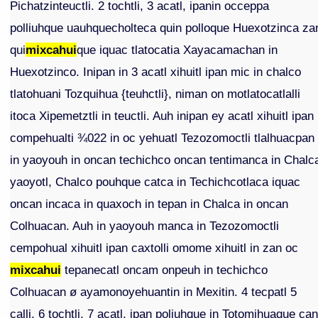
Pichatzinteuctli. 2 tochtli, 3 acatl, ipanin occeppa
polliuhque uauhquecholteca quin polloque Huexotzinca za
qui
mixcahui
que iquac tlatocatia Xayacamachan in
Huexotzinco. Inipan in 3 acatl xihuitl ipan mic in chalco
tlatohuani Tozquihua {teuhctli}, niman on motlatocatlalli
itoca Xipemetztli in teuctli. Auh inipan ey acatl xihuitl ipan
compehualti ¾022 in oc yehuatl Tezozomoctli tlalhuacpan
in yaoyouh in oncan techichco oncan tentimanca in Chalc
yaoyotl, Chalco pouhque catca in Techichcotlaca iquac
oncan incaca in quaxoch in tepan in Chalca in oncan
Colhuacan. Auh in yaoyouh manca in Tezozomoctli
cempohual xihuitl ipan caxtolli omome xihuitl in zan oc
mixcahui
tepanecatl oncam onpeuh in techichco
Colhuacan ø ayamonoyehuantin in Mexitin. 4 tecpatl 5
calli, 6 tochtli, 7 acatl, ipan poliuhque in Totomihuaque ca