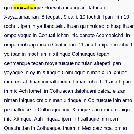
quin
mixcahui
que Huexotzinca iquac tlatocati
Xayacamachan. 8 tecpatl, 9 calli, 10 tochtli. Ipan inin 10
tochtli, ipan in ya Ilancueitl, ihuan quinhuicac icihuapilhua
ompa yaque in Cohuatl ichan inic canato Acamapichtli in
ompa mohuapahuato Coatlichan. 11 acatl, inipan in xihuitl
yc ipan in mochiuh in xitinque Colhuaque tepan
cenmanque tepan moyahuaque nohuian altepetl ipan
yayaque in oyuh Xitinque Colhuaque niman xiuh ixhuac
inin teocal ihuan inimaltepeuh. Inipan xihuitl 11 acatl ipan
in mic Achitometl in Colhuacan tlatohuani catca, ø zan
niman iniquac omic niman xitinque in Colhuaque inin amo
pehualloque in Colhuaque inic Xitinque zan mocomonique
inic Xitinque. Auh iniquac ipan in huallaque in nican
Quauhtitlan in Colhuaque, ihuan in Mexicatzinca, omito