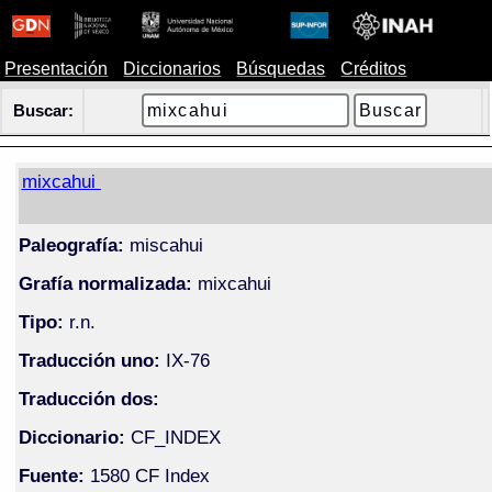
Presentación
Diccionarios
Búsquedas
Créditos
Buscar:
mixcahui
Paleografía:
miscahui
Grafía normalizada:
mixcahui
Tipo:
r.n.
Traducción uno:
IX-76
Traducción dos:
Diccionario:
CF_INDEX
Fuente:
1580 CF Index