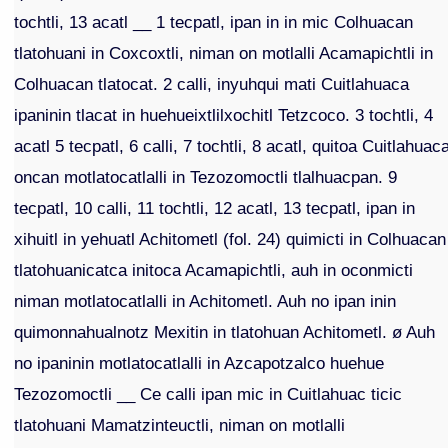
tochtli, 13 acatl __ 1 tecpatl, ipan in in mic Colhuacan
tlatohuani in Coxcoxtli, niman on motlalli Acamapichtli in
Colhuacan tlatocat. 2 calli, inyuhqui mati Cuitlahuaca
ipaninin tlacat in huehueixtlilxochitl Tetzcoco. 3 tochtli, 4
acatl 5 tecpatl, 6 calli, 7 tochtli, 8 acatl, quitoa Cuitlahuac
oncan motlatocatlalli in Tezozomoctli tlalhuacpan. 9
tecpatl, 10 calli, 11 tochtli, 12 acatl, 13 tecpatl, ipan in
xihuitl in yehuatl Achitometl (fol. 24) quimicti in Colhuacan
tlatohuanicatca initoca Acamapichtli, auh in oconmicti
niman motlatocatlalli in Achitometl. Auh no ipan inin
quimonnahualnotz Mexitin in tlatohuan Achitometl. ø Auh
no ipaninin motlatocatlalli in Azcapotzalco huehue
Tezozomoctli __ Ce calli ipan mic in Cuitlahuac ticic
tlatohuani Mamatzinteuctli, niman on motlalli