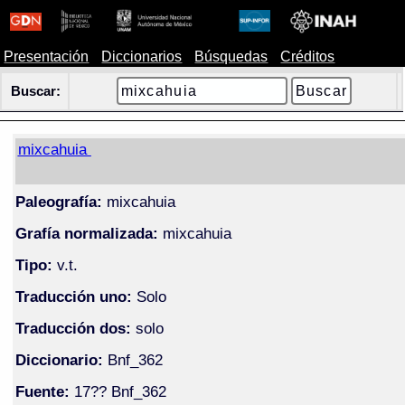
Presentación
Diccionarios
Búsquedas
Créditos
Buscar:
mixcahuia
Paleografía:
mixcahuia
Grafía normalizada:
mixcahuia
Tipo:
v.t.
Traducción uno:
Solo
Traducción dos:
solo
Diccionario:
Bnf_362
Fuente:
17?? Bnf_362