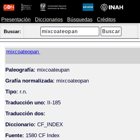
Presentación
Diccionarios
Búsquedas
Créditos
Buscar:
mixcoateopan
Paleografía:
mixcoateupan
Grafía normalizada:
mixcoateopan
Tipo:
r.n.
Traducción uno:
II-185
Traducción dos:
Diccionario:
CF_INDEX
Fuente:
1580 CF Index