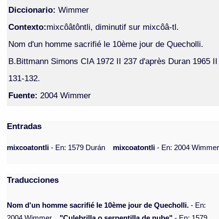
Diccionario:
Wimmer
Contexto:
mixcôâtôntli, diminutif sur mixcôâ-tl.
Nom d'un homme sacrifié le 10ème jour de Quecholli.
B.Bittmann Simons CIA 1972 II 237 d'après Duran 1965 II
131-132.
Fuente:
2004 Wimmer
Entradas
mixcoatontli
- En: 1579 Durán
mixcoatontli
- En: 2004 Wimme
Traducciones
Nom d'un homme sacrifié le 10ème jour de Quecholli.
- En:
2004 Wimmer
"Culebrilla o serpentilla de nube"
- En: 1579