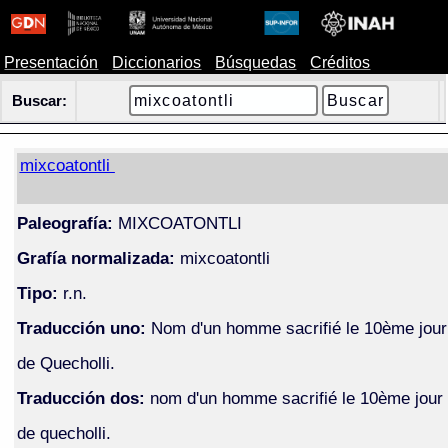
Presentación
Diccionarios
Búsquedas
Créditos
Buscar:
mixcoatontli
Paleografía:
MIXCOATONTLI
Grafía normalizada:
mixcoatontli
Tipo:
r.n.
Traducción uno:
Nom d'un homme sacrifié le 10ème jour
de Quecholli.
Traducción dos:
nom d'un homme sacrifié le 10ème jour
de quecholli.