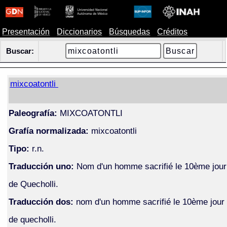
Presentación
Diccionarios
Búsquedas
Créditos
Buscar:
mixcoatontli
Paleografía:
MIXCOATONTLI
Grafía normalizada:
mixcoatontli
Tipo:
r.n.
Traducción uno:
Nom d'un homme sacrifié le 10ème jour
de Quecholli.
Traducción dos:
nom d'un homme sacrifié le 10ème jour
de quecholli.