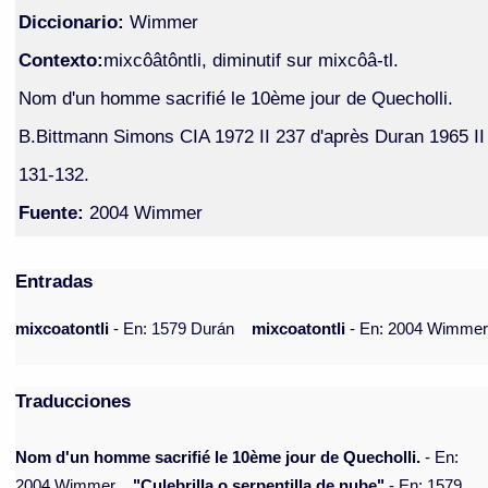
Diccionario:
Wimmer
Contexto:
mixcôâtôntli, diminutif sur mixcôâ-tl.
Nom d'un homme sacrifié le 10ème jour de Quecholli.
B.Bittmann Simons CIA 1972 II 237 d'après Duran 1965 II
131-132.
Fuente:
2004 Wimmer
Entradas
mixcoatontli
- En: 1579 Durán
mixcoatontli
- En: 2004 Wimme
Traducciones
Nom d'un homme sacrifié le 10ème jour de Quecholli.
- En:
2004 Wimmer
"Culebrilla o serpentilla de nube"
- En: 1579