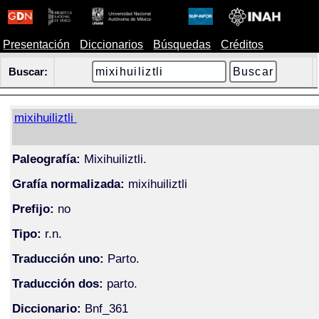
Presentación
Diccionarios
Búsquedas
Créditos
Buscar:
mixihuiliztli
Paleografía:
Mixihuiliztli.
Grafía normalizada:
mixihuiliztli
Prefijo:
no
Tipo:
r.n.
Traducción uno:
Parto.
Traducción dos:
parto.
Diccionario:
Bnf_361