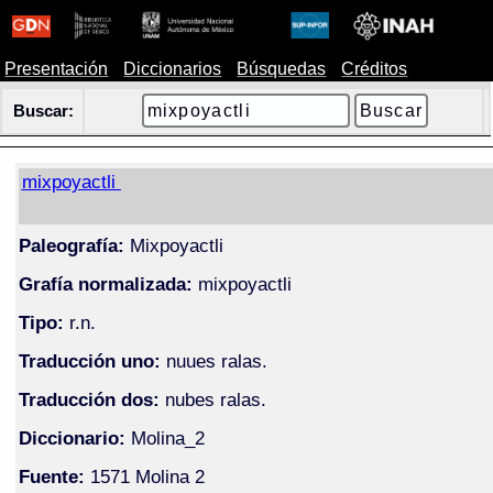
Presentación
Diccionarios
Búsquedas
Créditos
Buscar:
mixpoyactli
Paleografía:
Mixpoyactli
Grafía normalizada:
mixpoyactli
Tipo:
r.n.
Traducción uno:
nuues ralas.
Traducción dos:
nubes ralas.
Diccionario:
Molina_2
Fuente:
1571 Molina 2