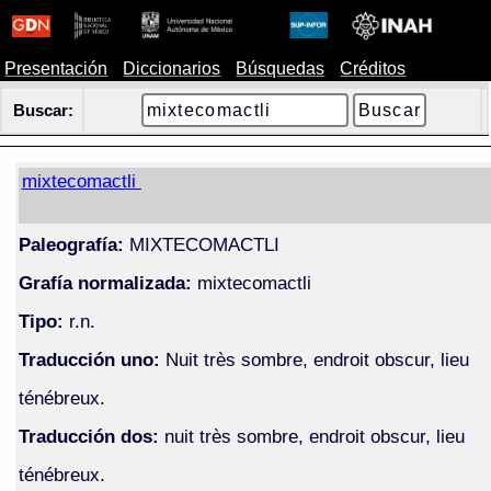
Presentación
Diccionarios
Búsquedas
Créditos
Buscar:
mixtecomactli
Paleografía:
MIXTECOMACTLI
Grafía normalizada:
mixtecomactli
Tipo:
r.n.
Traducción uno:
Nuit très sombre, endroit obscur, lieu
ténébreux.
Traducción dos:
nuit très sombre, endroit obscur, lieu
ténébreux.