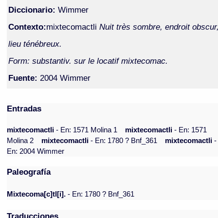
Diccionario:
Wimmer
Contexto:
mixtecomactli
Nuit très sombre, endroit obscur
lieu ténébreux.
Form: substantiv. sur le locatif mixtecomac.
Fuente:
2004 Wimmer
Entradas
mixtecomactli
- En: 1571 Molina 1
mixtecomactli
- En: 1571
Molina 2
mixtecomactli
- En: 1780 ? Bnf_361
mixtecomactli
-
En: 2004 Wimmer
Paleografía
Mixtecoma[c]tl[i].
- En: 1780 ? Bnf_361
Traducciones