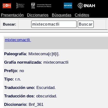
Presentación
Diccionarios
Búsquedas
Créditos
Buscar:
mixtecomactli
Paleografía:
Mixtecoma[c]tl[i].
Grafía normalizada:
mixtecomactli
Prefijo:
no
Tipo:
r.n.
Traducción uno:
Escuridad.
Traducción dos:
obscuridad.
Diccionario:
Bnf_361