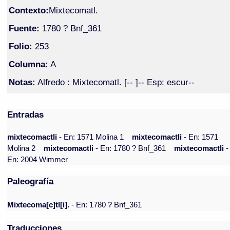
Contexto:
Mixtecomatl.
Fuente:
1780 ? Bnf_361
Folio:
253
Columna:
A
Notas:
Alfredo : Mixtecomatl. [-- ]-- Esp: escur--
Entradas
mixtecomactli
- En: 1571 Molina 1
mixtecomactli
- En: 1571
Molina 2
mixtecomactli
- En: 1780 ? Bnf_361
mixtecomactli
-
En: 2004 Wimmer
Paleografía
Mixtecoma[c]tl[i].
- En: 1780 ? Bnf_361
Traducciones