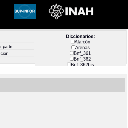
Diccionarios:
Alarcón
r parte
Arenas
Bnf_361
cción
Bnf_362
Bnf_362bis
Carochi
CF_INDEX
Clavijero
Cortés y Zedeño
Docs_México
Durán
Guerra
Mecayapan
Molina_1
Molina_2
Olmos_G