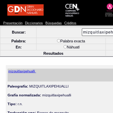
Presentación
Diccionarios
Búsquedas
Créditos
Buscar:
Palabra:
Palabra exacta
En:
Náhuatl
Resultados
mizquitlaxipehualli
Paleografía:
MIZQUITLAXIPEHUALLI
Grafía normalizada:
mizquitlaxipehualli
Tipo:
r.n.
Traducción uno:
Ecorce de mezquite.