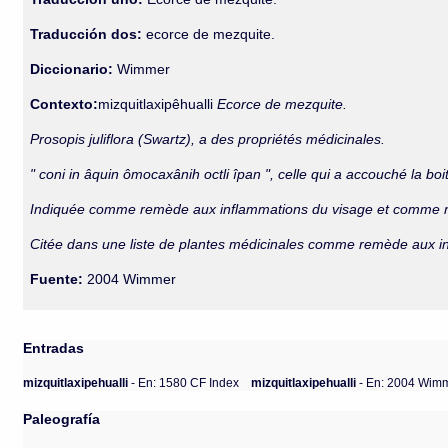
Traducción dos:
ecorce de mezquite.
Diccionario:
Wimmer
Contexto:
mizquitlaxipêhualli
Ecorce de mezquite.
Prosopis juliflora (Swartz), a des propriétés médicinales.
" coni in âquin ômocaxânih octli îpan ", celle qui a accouché la 
Indiquée comme remède aux inflammations du visage et comme 
Citée dans une liste de plantes médicinales comme remède aux i
Fuente:
2004 Wimmer
Entradas
mizquitlaxipehualli
- En: 1580 CF Index
mizquitlaxipehualli
- En: 2004 Wim
Paleografía