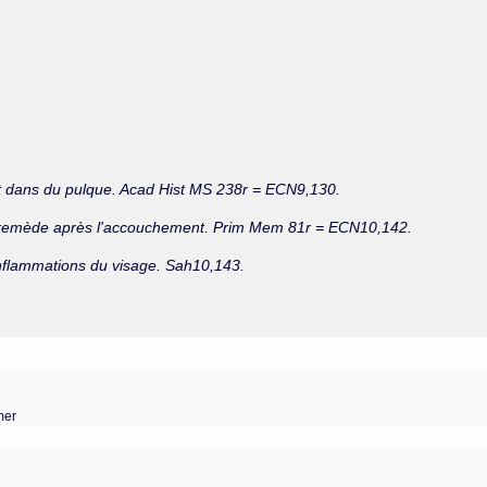
boit dans du pulque. Acad Hist MS 238r = ECN9,130.
remède après l'accouchement. Prim Mem 81r = ECN10,142.
nflammations du visage. Sah10,143.
mer