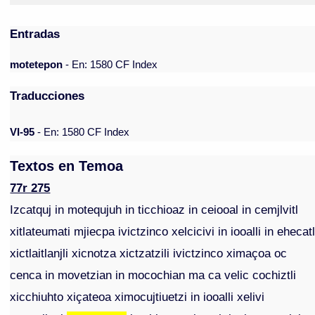
Entradas
motetepon
- En: 1580 CF Index
Traducciones
VI-95
- En: 1580 CF Index
Textos en Temoa
77r 275
Izcatquj in motequjuh in ticchioaz in ceiooal in cemjlvitl
xitlateumati mjiecpa ivictzinco xelcicivi in iooalli in ehecat
xictlaitlanjli xicnotza xictzatzili ivictzinco ximaçoa oc
cenca in movetzian in mocochian ma ca velic cochiztli
xicchiuhto xiçateoa ximocujtiuetzi in iooalli xelivi