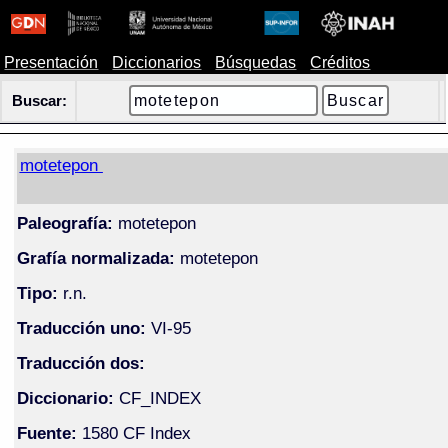
Presentación
Diccionarios
Búsquedas
Créditos
Buscar:
motetepon
Paleografía:
motetepon
Grafía normalizada:
motetepon
Tipo:
r.n.
Traducción uno:
VI-95
Traducción dos:
Diccionario:
CF_INDEX
Fuente:
1580 CF Index