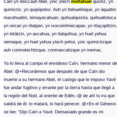
Cain yn iteiccauh Abel, ynic ytech
motlahuel
quixtiz, yn
quimictiz, yn quipòpoloz. Auh yn tlahueliloque, yn àqualtin
macehualtin, temayecahuan, quihualquixtia, quihualtotoca
yn oncan yn itlalpan, yn ixocomilmecapan, yn itlaçopiltzin
yn tetàtzin, yn axcahua, yn tlatquihua, yn huel yehua
nemaque, yn huel yehua ytech pohui, ynic quimictizque
auh conmotechtizque, conmaxcatizque yn inemac,
Ya lo lleva al campo el envidioso Caín, hermano menor d
Abel; @+Recordemos que después de que Caín dio
muerte a su hermano Abel, el castigo que le impuso Yavé
fue andar fugitivo y errante por la tierra hasta que llegó a
la región del Nod, al oriente de Edén.-@ de ahí tu ira que
saldrá de él; lo matará, lo hará perecer. @+En el Génesis
se lee: “Dijo Caín a Yavé: Demasiado grande es mi