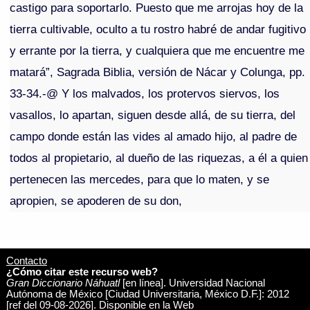
castigo para soportarlo. Puesto que me arrojas hoy de la
tierra cultivable, oculto a tu rostro habré de andar fugitivo
y errante por la tierra, y cualquiera que me encuentre me
matará”, Sagrada Biblia, versión de Nácar y Colunga, pp.
33-34.-@ Y los malvados, los protervos siervos, los
vasallos, lo apartan, siguen desde allá, de su tierra, del
campo donde están las vides al amado hijo, al padre de
todos al propietario, al dueño de las riquezas, a él a quien
pertenecen las mercedes, para que lo maten, y se
apropien, se apoderen de su don,
Contacto
¿Cómo citar este recurso web?
Gran Diccionario Náhuatl
[en línea]. Universidad Nacional
Autónoma de México [Ciudad Universitaria, México D.F.]: 2012
[ref del 09-08-2026]. Disponible en la Web