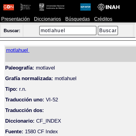
Presentación
Diccionarios
Búsquedas
Créditos
Buscar:
motlahuel
Paleografía:
motlavel
Grafía normalizada:
motlahuel
Tipo:
r.n.
Traducción uno:
VI-52
Traducción dos:
Diccionario:
CF_INDEX
Fuente:
1580 CF Index