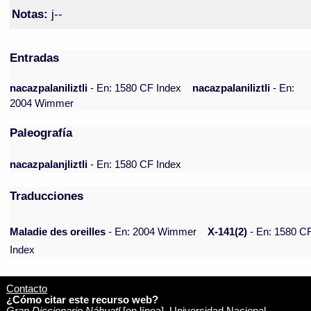
Notas:
j--
Entradas
nacazpalaniliztli
- En: 1580 CF Index
nacazpalaniliztli
- En:
2004 Wimmer
Paleografía
nacazpalanjliztli
- En: 1580 CF Index
Traducciones
Maladie des oreilles
- En: 2004 Wimmer
X-141(2)
- En: 1580 C
Index
Contacto
¿Cómo citar este recurso web?
Gran Diccionario Náhuatl
[en línea]. Universidad Nacional