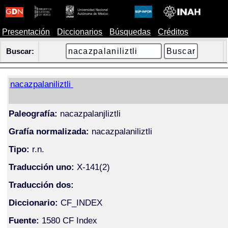
Presentación
Diccionarios
Búsquedas
Créditos
Buscar:
nacazpalaniliztli
Paleografía:
nacazpalanjliztli
Grafía normalizada:
nacazpalaniliztli
Tipo:
r.n.
Traducción uno:
X-141(2)
Traducción dos:
Diccionario:
CF_INDEX
Fuente:
1580 CF Index