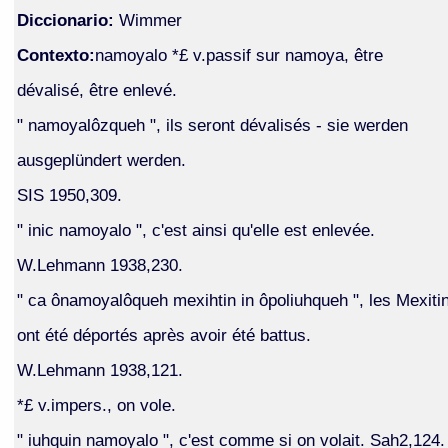
Diccionario:
Wimmer
Contexto:
namoyalo *£ v.passif sur namoya, être
dévalisé, être enlevé.
" namoyalôzqueh ", ils seront dévalisés - sie werden
ausgeplündert werden.
SIS 1950,309.
" inic namoyalo ", c'est ainsi qu'elle est enlevée.
W.Lehmann 1938,230.
" ca ônamoyalôqueh mexihtin in ôpoliuhqueh ", les Mexiti
ont été déportés après avoir été battus.
W.Lehmann 1938,121.
*£ v.impers., on vole.
" iuhquin namoyalo ", c'est comme si on volait. Sah2,124.