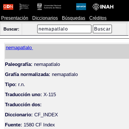
Presentación
Diccionarios
Búsquedas
Créditos
Buscar:
nemapatlalo
Paleografía:
nemapatlalo
Grafía normalizada:
nemapatlalo
Tipo:
r.n.
Traducción uno:
X-115
Traducción dos:
Diccionario:
CF_INDEX
Fuente:
1580 CF Index