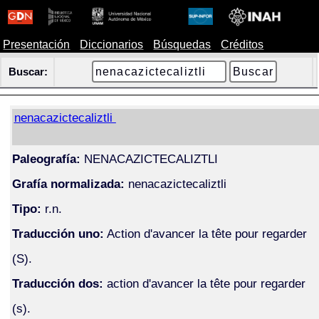
Presentación
Diccionarios
Búsquedas
Créditos
Buscar:
nenacazictecaliztli
Paleografía:
NENACAZICTECALIZTLI
Grafía normalizada:
nenacazictecaliztli
Tipo:
r.n.
Traducción uno:
Action d'avancer la tête pour regarder
(S).
Traducción dos:
action d'avancer la tête pour regarder
(s).