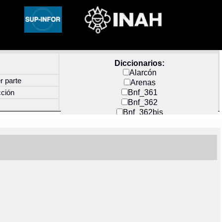
Diccionarios:
Alarcón
r parte
Arenas
Bnf_361
cción
Bnf_362
Bnf_362bis
Carochi
CF_INDEX
Clavijero
Cortés y Zedeño
Docs_México
Durán
Guerra
Mecayapan
Molina_1
Molina_2
Olmos_G