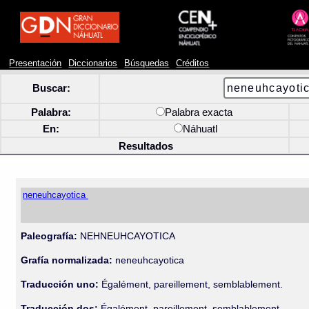
Presentación
Diccionarios
Búsquedas
Créditos
Buscar:
Palabra:
Palabra exacta
En:
Náhuatl
Resultados
neneuhcayotica
Paleografía:
NEHNEUHCAYOTICA
Grafía normalizada:
neneuhcayotica
Traducción uno:
Égalément, pareillement, semblablement.
Traducción dos:
Égalément, pareillement, semblablement.