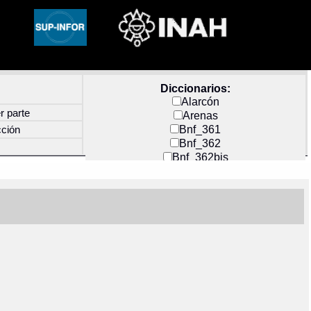
Diccionarios:
Alarcón
r parte
Arenas
Bnf_361
cción
Bnf_362
Bnf_362bis
Carochi
CF_INDEX
Clavijero
Cortés y Zedeño
Docs_México
Durán
Guerra
Mecayapan
Molina_1
Molina_2
Olmos_G