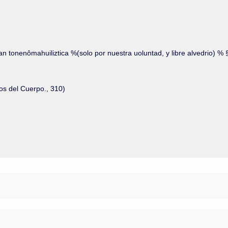
 zan tonenômahuiliztica %(solo por nuestra uoluntad, y libre alvedrio) % 
dos del Cuerpo., 310)