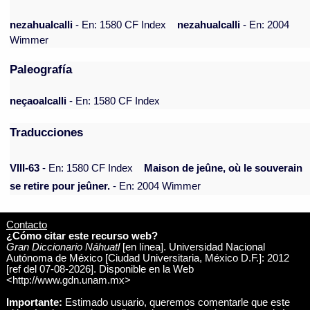
nezahualcalli
- En: 1580 CF Index
nezahualcalli
- En: 2004
Wimmer
Paleografía
neçaoalcalli
- En: 1580 CF Index
Traducciones
VIII-63
- En: 1580 CF Index
Maison de jeûne, où le souverain
se retire pour jeûner.
- En: 2004 Wimmer
Contacto
¿Cómo citar este recurso web?
Gran Diccionario Náhuatl
[en línea]. Universidad Nacional
Autónoma de México [Ciudad Universitaria, México D.F.]: 2012
[ref del 07-08-2026]. Disponible en la Web
<http://www.gdn.unam.mx>
Importante:
Estimado usuario, queremos comentarle que este