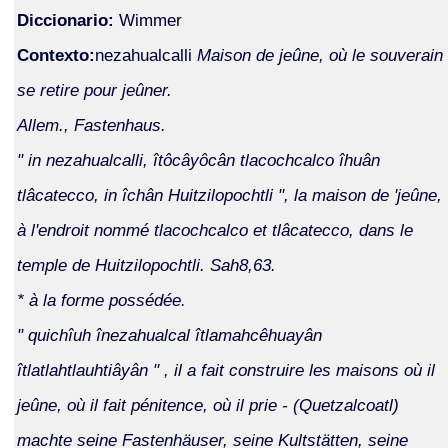
Diccionario:
Wimmer
Contexto:
nezahualcalli
Maison de jeûne, où le souverain
se retire pour jeûner.
Allem., Fastenhaus.
" in nezahualcalli, îtôcâyôcân tlacochcalco îhuân
tlâcatecco, in îchân Huitzilopochtli ", la maison de 'jeûne,
à l'endroit nommé tlacochcalco et tlâcatecco, dans le
temple de Huitzilopochtli. Sah8,63.
* à la forme possédée.
" quichîuh înezahualcal îtlamahcêhuayân
îtlatlahtlauhtiâyân " , il a fait construire les maisons où il
jeûne, où il fait pénitence, où il prie - (Quetzalcoatl)
machte seine Fastenhäuser, seine Kultstätten, seine