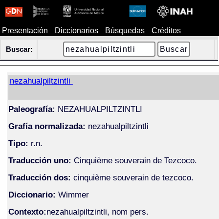
Presentación
Diccionarios
Búsquedas
Créditos
Buscar:
nezahualpiltzintli
Paleografía:
NEZAHUALPILTZINTLI
Grafía normalizada:
nezahualpiltzintli
Tipo:
r.n.
Traducción uno:
Cinquième souverain de Tezcoco.
Traducción dos:
cinquième souverain de tezcoco.
Diccionario:
Wimmer
Contexto:
nezahualpiltzintli, nom pers.