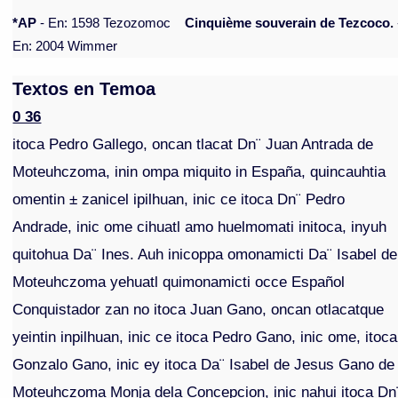
*AP
- En: 1598 Tezozomoc
Cinquième souverain de Tezcoco.
En: 2004 Wimmer
Textos en Temoa
0 36
itoca Pedro Gallego, oncan tlacat Dn¨ Juan Antrada de
Moteuhczoma, inin ompa miquito in España, quincauhtia
omentin ± zanicel ipilhuan, inic ce itoca Dn¨ Pedro
Andrade, inic ome cihuatl amo huelmomati initoca, inyuh
quitohua Da¨ Ines. Auh inicoppa omonamicti Da¨ Isabel de
Moteuhczoma yehuatl quimonamicti occe Español
Conquistador zan no itoca Juan Gano, oncan otlacatque
yeintin inpilhuan, inic ce itoca Pedro Gano, inic ome, itoca
Gonzalo Gano, inic ey itoca Da¨ Isabel de Jesus Gano de
Moteuhczoma Monja dela Concepcion, inic nahui itoca Dn