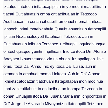
izcatqui intotoca intlatocapipiltin in ye mochi macuiltin. In
tlacatl Cuitlahuatzin ompa ontlacihua an in Tetzcoco
Aculhuacan in conan cihuapilli amohuel momati initoca
ichpoch intlatl moteixcahuia Quauhtlehuanitzin tlatocapilli
ipiltzin Nezahualcoyotl tlatohuani Tetzcoco, auh in
Cuitlahuatzin inihuan Tetzcoco ± cihuapilli oquinchiuhque
ointechquizque yeintin inpilhuan. Inic ce itoca Dn¨ Alonso
Axayaca Ixhuetzcatocatzin tlatohuani Itztapallapan. Inic
ome, itoca Da¨ Anna. Inic ey itoca Da¨ Luisa, auh in
ocomentin amohuel momati initoca. Auh in Dn¨ Alonso
Ixhuetzcatocatzin tlatohuani Itztapallapan inon mocihua
tlani zanicuitlahuic in ontlacihua an inompa Tetzcoco in
conan Cihuapilli itoca Da¨ Juana Maria inin ichpochtzin in
Dn¨ Jorge de Alvarado Miyoyontzin tlatocapilli Tetzcoco