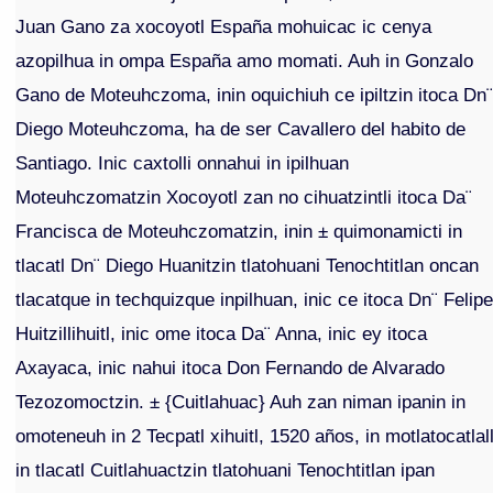
Juan Gano za xocoyotl España mohuicac ic cenya
azopilhua in ompa España amo momati. Auh in Gonzalo
Gano de Moteuhczoma, inin oquichiuh ce ipiltzin itoca Dn
Diego Moteuhczoma, ha de ser Cavallero del habito de
Santiago. Inic caxtolli onnahui in ipilhuan
Moteuhczomatzin Xocoyotl zan no cihuatzintli itoca Da¨
Francisca de Moteuhczomatzin, inin ± quimonamicti in
tlacatl Dn¨ Diego Huanitzin tlatohuani Tenochtitlan oncan
tlacatque in techquizque inpilhuan, inic ce itoca Dn¨ Felip
Huitzillihuitl, inic ome itoca Da¨ Anna, inic ey itoca
Axayaca, inic nahui itoca Don Fernando de Alvarado
Tezozomoctzin. ± {Cuitlahuac} Auh zan niman ipanin in
omoteneuh in 2 Tecpatl xihuitl, 1520 años, in motlatocatlall
in tlacatl Cuitlahuactzin tlatohuani Tenochtitlan ipan