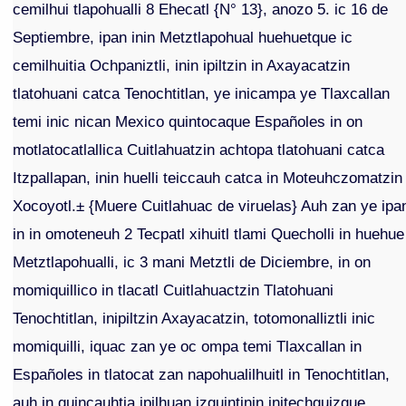
cemilhui tlapohualli 8 Ehecatl {N° 13}, anozo 5. ic 16 de
Septiembre, ipan inin Metztlapohual huehuetque ic
cemilhuitia Ochpaniztli, inin ipiltzin in Axayacatzin
tlatohuani catca Tenochtitlan, ye inicampa ye Tlaxcallan
temi inic nican Mexico quintocaque Españoles in on
motlatocatlallica Cuitlahuatzin achtopa tlatohuani catca
Itzpallapan, inin huelli teiccauh catca in Moteuhczomatzin
Xocoyotl.± {Muere Cuitlahuac de viruelas} Auh zan ye ipa
in in omoteneuh 2 Tecpatl xihuitl tlami Quecholli in huehue
Metztlapohualli, ic 3 mani Metztli de Diciembre, in on
momiquillico in tlacatl Cuitlahuactzin Tlatohuani
Tenochtitlan, inipiltzin Axayacatzin, totomonalliztli inic
momiquilli, iquac zan ye oc ompa temi Tlaxcallan in
Españoles in tlatocat zan napohualilhuitl in Tenochtitlan,
auh in quincauhtia ipilhuan izquintinin initechquizque,