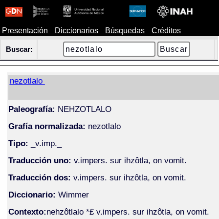
Presentación
Diccionarios
Búsquedas
Créditos
Buscar:
nezotlalo
Paleografía:
NEHZOTLALO
Grafía normalizada:
nezotlalo
Tipo:
_v.imp._
Traducción uno:
v.impers. sur ihzôtla, on vomit.
Traducción dos:
v.impers. sur ihzôtla, on vomit.
Diccionario:
Wimmer
Contexto:
nehzôtlalo *£ v.impers. sur ihzôtla, on vomit.