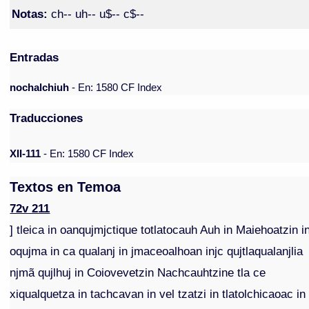
Notas:
ch-- uh-- u$-- c$--
Entradas
nochalchiuh
- En: 1580 CF Index
Traducciones
XII-111
- En: 1580 CF Index
Textos en Temoa
72v 211
] tleica in oanqujmjctique totlatocauh Auh in Maiehoatzin i
oqujma in ca qualanj in jmaceoalhoan injc qujtlaqualanjlia
njmã qujlhuj in Coiovevetzin Nachcauhtzine tla ce
xiqualquetza in tachcavan in vel tzatzi in tlatolchicaoac in