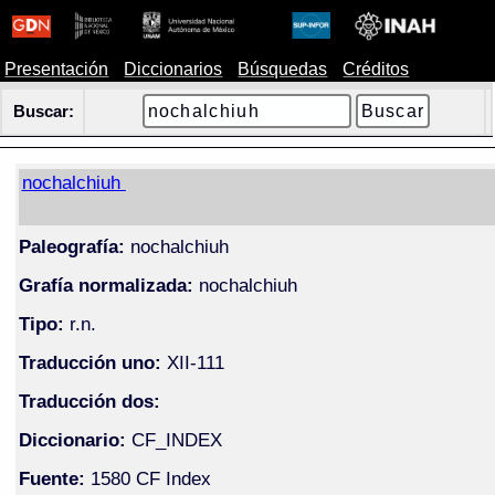
Presentación
Diccionarios
Búsquedas
Créditos
Buscar:
nochalchiuh
Paleografía:
nochalchiuh
Grafía normalizada:
nochalchiuh
Tipo:
r.n.
Traducción uno:
XII-111
Traducción dos:
Diccionario:
CF_INDEX
Fuente:
1580 CF Index