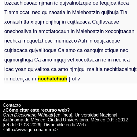
tozcachicaoac njman ic qujvalnotzque ce tequjoa itoca
Tlamaiocatl nec quinaoatia in Maiehoatzin qujlhuja Tla
xoniauh tla xiqujmonjlhuj in cujtlaoaca Cujtlavacae
onechoaliva in amotlatocauh in Maiehoatzin xoconjttacan
nechca moquetzticac mumuzco Auh in oqujcacque
cujtlaoaca qujvalitoque Ca amo ca oanqujmjctique nec
qujmonjlhuja Ca amo mjquj vel xocottacan ie in nechca
icac yoan qujvalitoa ca amo njmjquj ma itla nechitlacalhujt
in notençac in
nochalchiuh
[fol v
Contacto
¿Cómo citar este recurso web?
Gran Diccionario Náhuatl
[en línea]. Universidad Nacional
Autónoma de México [Ciudad Universitaria, México D.F.]: 2012
[ref del 07-08-2026]. Disponible en la Web
<http://www.gdn.unam.mx>