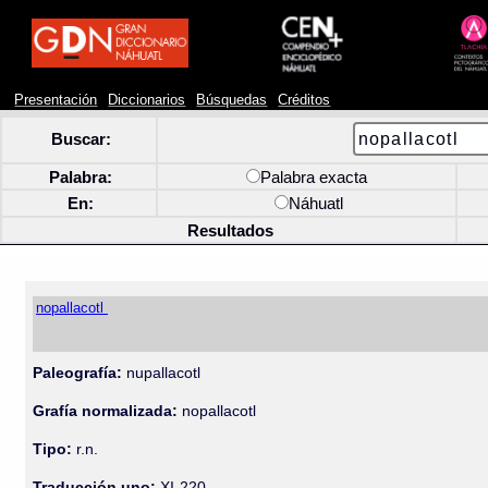
Presentación
Diccionarios
Búsquedas
Créditos
Buscar:
Palabra:
Palabra exacta
En:
Náhuatl
Resultados
nopallacotl
Paleografía:
nupallacotl
Grafía normalizada:
nopallacotl
Tipo:
r.n.
Traducción uno:
XI-220