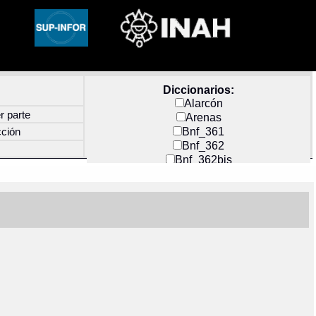
Diccionarios:
Alarcón
r parte
Arenas
Bnf_361
cción
Bnf_362
Bnf_362bis
Carochi
CF_INDEX
Clavijero
Cortés y Zedeño
Docs_México
Durán
Guerra
Mecayapan
Molina_1
Molina_2
Olmos_G