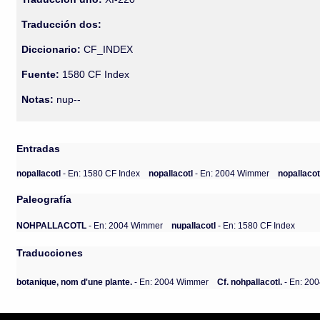
Traducción dos:
Diccionario:
CF_INDEX
Fuente:
1580 CF Index
Notas:
nup--
Entradas
nopallacotl
- En: 1580 CF Index
nopallacotl
- En: 2004 Wimmer
nopallaco
Paleografía
NOHPALLACOTL
- En: 2004 Wimmer
nupallacotl
- En: 1580 CF Index
Traducciones
botanique, nom d'une plante.
- En: 2004 Wimmer
Cf. nohpallacotl.
- En: 20