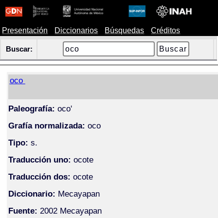
Presentación
Diccionarios
Búsquedas
Créditos
Buscar:
oco
Paleografía:
oco'
Grafía normalizada:
oco
Tipo:
s.
Traducción uno:
ocote
Traducción dos:
ocote
Diccionario:
Mecayapan
Fuente:
2002 Mecayapan