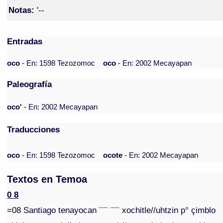
Notas:
'--
Entradas
oco
- En: 1598 Tezozomoc
oco
- En: 2002 Mecayapan
Paleografía
oco'
- En: 2002 Mecayapan
Traducciones
oco
- En: 1598 Tezozomoc
ocote
- En: 2002 Mecayapan
Textos en Temoa
0 8
=08 Santiago tenayocan ¨¨¨ ¨¨¨ xochitle//uhtzin p° çimblo