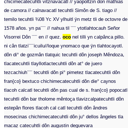
chicimecatecuhtli vitznavacatl // yaopoltzin don mathias
de camora // calnavacatl tecuhtli Simôn de S. tiago //
temilo tecuhtli ¾08 Yc XV ylhuitl ÿn metz tli de octovre de
1578 años. yn pa¨¨¨ // nahua til ¨¨¨ ytotlahtocauh Señor
Visorrei Dôn ¨¨¨ en // quez.
oco
nel tilli yn calpânca pillo.
ni cân tlatzi¨¨¨icuilu//loque ynomaco que ÿn tlahtocayotl.
dôn di° de gozmân tlatquic tecuhtli dôn joseph Mêndoza,
tlacatecuhtli tlayllotlactecuhtli dôn at° de juero
tezcachiuh¨¨¨ tecuhtli dôn pi° pimetez tlacatecuhtli dôn
fran{co} bextuco chichimecatecuhtli dôn die° caynos
tlacoh calcatl tecuhtli dôn pas cual de s. fran{co} popocatl
tecuhtli dôn bar tholome mêntoça tlavizcalpatecuhtli dôn
estepân flores tlacoh cal catl tecuhtli dôn ândres
mosecinas chichimecatecuhtli dôn ju° dellos ângeles tla
macaz catecuhtli dôn augustin deguevara