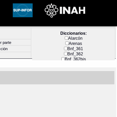
Diccionarios:
Alarcón
r parte
Arenas
Bnf_361
cción
Bnf_362
Bnf_362bis
Carochi
CF_INDEX
Clavijero
Cortés y Zedeño
Docs_México
Durán
Guerra
Mecayapan
Molina_1
Molina_2
Olmos_G