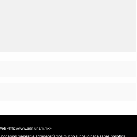
Olmos_V
Paredes
Rincón
Sahagún Escolio
Tezozomoc
Tzinacapan
Wimmer
la Web <http://www.gdn.unam.mx>
 o podamos mejorar le agradeceríamos mucho si nos lo hace saber, nosotros