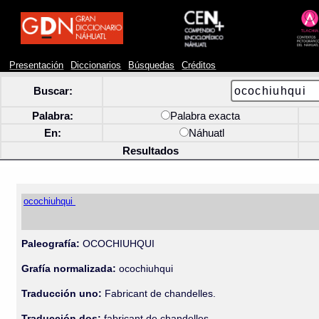
Presentación
Diccionarios
Búsquedas
Créditos
Buscar:
Palabra:
Palabra exacta
En:
Náhuatl
Resultados
ocochiuhqui
Paleografía:
OCOCHIUHQUI
Grafía normalizada:
ocochiuhqui
Traducción uno:
Fabricant de chandelles.
Traducción dos:
fabricant de chandelles.