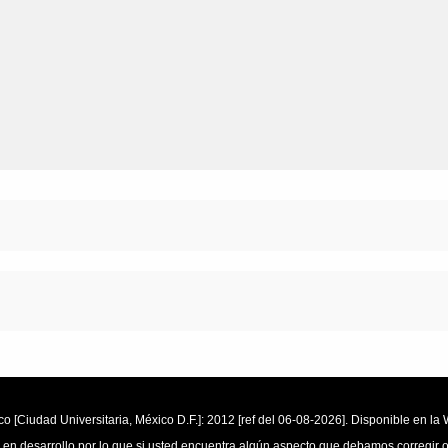
o [Ciudad Universitaria, México D.F.]: 2012 [ref del 06-08-2026]. Disponible en 
 en desarrollo por lo que si usted encuentra algún aspecto que debamos corregir