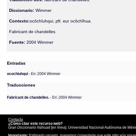
Diccionario:
Wimmer
Contexto:
ocôchîuhqui, pft. eur ocôchîhua.
Fabricant de chandelles.
Fuente:
2004 Wimmer
Entradas
ocochiuhqui
- En: 2004 Wimmer
Traducciones
Fabricant de chandelles.
- En: 2004 Wimmer
Contacto
¿Cómo citar este recurso web?
Gran Diccionario Náhuatl
[en línea]. Universidad Nacional Autónoma de Méxic
Importante:
Estimado usuario, queremos comentarle que este sitio aún sigue